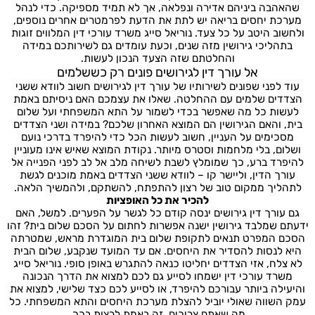
שהאהבה ביניהם אדירה ונפלאה, אך לא תמיד מספיקה. כדי לנהל
מערכת יחסים בריאה יש לתת את הדעת לפרמטרים אחרים נוספים,
ולחשוב היטב על כל צעד. נוריאל סייג משרד עורכי דין המלווים זוגות
בתהליכי גירושין מזה שנים, וכעת עומדים גם לשירותכם במידה
והחלטתם שזה הצעד הנכון לעשות.
אל עורך דין לגירושים פונים רק כששלמים
עוד לפני שפונים לשירותיו של עורך דין לגירושים חשוב לוודא ששני
הצדדים שלמים עם ההחלטה. שאלו את עצמכם האם ניסיתם באמת
לעשות כל מה שאפשר בכדי לשמור על התא המשפחתי ועל שלום
בית, והאם הגירושין הם המוצא האחרון שלכם? במידה ושני הצדדים
מסכימים על העניין, חשוב לעשות הכל כדי להיפרד בדרכי נועם
ושלום, בלי מלחמות וסטרס מיותר. נקודת המוצא שאיש אינו מעוניין
להיפרד ברע, כך שמומלץ לשבת לשיחה מלב אל לב לפני הפנייה אל
עורך הדין, וליישר קו – לוודא ששני הצדדים באמת מוכנים לגשת
לתהליך ממקום טוב של רצון להתפתח, להשתקם, ולהמשיך הלאה.
להכיר את כל האופציות
גם עורך דין גירושים ינסה קודם כל לגשר על הפערים. למשל, האם
ידעתם שמלבד גירושין ישנה אפשרות לחתום על הסכם שלום בית? זהו
הסכם המפרט תנאים לתקופת שלום בית המוגדרת מראש, שמטרתה
היא לנסות להסדיר את היחסים. אם עד המועד שנקבע, שלום הבית
לא צלח, אזי הצדדים יחליטו כנאה להתגרש באופן סופי. נוריאל סייג
משרד עורכי דין ישמחו לסייע גם לכם למצוא את הדרך הנכונה
והיעילה ביותר עבורכם להיפרד, או לסייע לכם כצד שלישי, למצוא את
עמק השווה שאולי יוביל להצלת מערכת היחסים והתא המשפחתי. כל
מה שאתם צריכים, זה באמת לרצות בכך.