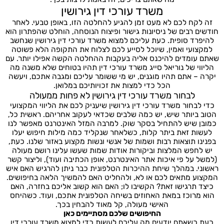
משרד עורכי דין גירושין
זה לקח לכם לא מעט זמן להגיע להחלטה הזו, באופן טבעי. לאחר
חודשים רבים של ניסיונות גישור ופיצוח הנוסחה, הוחלט שהפתרון הוא
להיפרד סופית. כעת עליכם למצוא משרד עורכי דין גירושין שנחשב
למקצועי ואמין, שיוכל לסייע לכם לצלוח את התקופה הלא פשוטה
שאתם עומדים להיכנס אליה בעקבות ההחלטה הקשה אפילו יותר. עם
הליווי של נוריאל סייג משרד עורכי דין תהיו בטוחים שלא משנה מה
יקרה – אתם תהיו מוגנים, יש מי ששומר עליכם ומגבה אתכם, ויעשה
הכל כדי למצות את זכויותיכם במלואן.
לבחור משרד עורכי דין גירושין לא פחות ממעולה
כדי לבחור משרד עורכי דין גירושין שיעניק לכם את הליווי המקצועי
הטוב ביותר שיש, יש כמה שלבים שכדאי לעקוב אחריהם. ראשית כל,
כמובן שיש להתחיל בסקר שוק. למרבה המזל האינטרנט מאפשר לנו
לעשות זאת ביתר קלות, כשלאחר שנקליד כמה מילות חיפוש יעלו
בפנינו תוצאות רבות ושמות של אנשי ונשות מקצוע באזור שלנו. כעת,
יש לחפש המלצות וביקורות אודות שמות שעשו עלינו רושם מעולה
(למשל על פי איכות אתר האינטרנט, אופן הכתיבה ועוד), וליצור קשר
ראשוני. במהלך שיחת ההיכרות הטלפונית כבר ניתן להרגיש האם איש
המקצוע מתאים לכם או לא, ולהחליט האם להמשיך הלאה בחיפושים.
כיצד תרגישו זאת? הקשיבו לו; האם הוא קשוב אליכם בחזרה, האם
הוא מרוכז במאת האחוזים בשיחה הטלפונית אתכם, ועוד. כשהיחס
האישי מעולה, קל מאוד להבחין בכך.
החיפושים שלכם מסתיימים כאן
כעת כשאתם יודעים מה עליכם לעשות כדי למצוא משרד עורכי דין