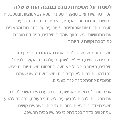
לשמור על משפחתכם גם במבנה החדש שלה
הליך גירושין הוא סיטואציה טעונה, מלאה באמוציות ובטלטלות
רגשיות. חרדות מפני העתיד, דאגות כלכליות ומשקעים מן
העבר נותנים את אותותיהם, משפיעים על התגובות ומקצינים
את התחושות. כשבתווך עומדים הילדים, הפרידה הופכת
למורכבת וקשה עוד יותר.
חשוב לזכור שכשיש ילדים, אתם לא מתנתקים מבן הזוג.
כהורים גרושים, תיאלצו לשתף פעולה בכל הקשור לגידול
הילדים, תצטרכו לקבל לא מעט החלטות משותפות. תיפגשו
בהזדמנויות רבות לאורך החיים וחשוב שתרגישו שאתם
מסוגלים להסתכל זה לזה בעיניים.
אני משתדל, במידת האפשר, להידבר עם הצד השני, לנטרל
את הרגשות ולנסות להגיע עימו לשיתוף פעולה, במטרה למנוע
משני הצדדים הוצאות כספיות גדולות ומשקעים קשים
שמתלווים בדרך כלל להליכי גירושין בבית המשפט.