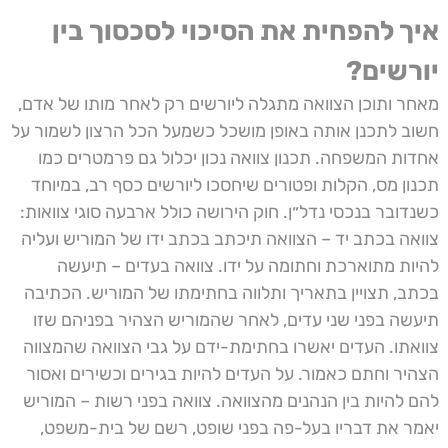
איך להפחית את הסיכוי לסכסוך בין
יורשים?
מאחר ותוכן הצוואה מתגלה ליורשים רק לאחר מותו של אדם,
חשוב לתכנן אותה באופן מושכל כשמעל הכל הרצון לשמור על
אחדות המשפחה. תכנון צוואה נכון יכלול גם פרמטרים כמו
תכנון מס, הקלות ופטורים שיחסכו ליורשים כסף רב, במיוחד
כשנדובר בנכסי נדל״ן. חוק הירושה כולל ארבעה סוגי צוואות:
צוואה בכתב יד – הצוואה תיכתב בכתב ידו של המוריש ועליה
להיות מתוארכת וחתומה על ידו. צוואה בעדים – תיעשה
בכתב, תצויין בתאריך ותלווה בחתימתו של המוריש. הכתיבה
תיעשה בפני שני עדים, לאחר שהמוריש הצהיר בפניהם שזו
צוואתו. העדים יאשרו בחתימת-ידם על גבי הצוואה שהמצווה
הצהיר וחתם כאמור. על העדים להיות בגירים וכשירים ואסור
להם להיות בין הנהנים מהצוואה. צוואה בפני רשות – המוריש
יאמר את דבריו בעל-פה בפני שופט, רשם של בית-משפט,